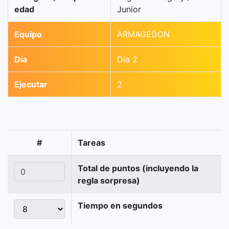
edad
Junior
Equipo
ARMAGEDON
Día
Día 2
Ejecutar
2
#
Tareas
Total de puntos (incluyendo la
regla sorpresa)
Tiempo en segundos