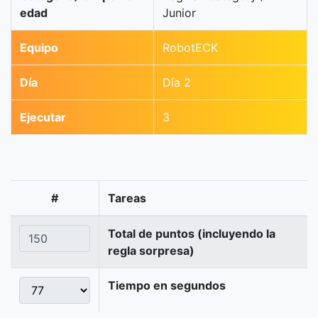
edad
Junior
Equipo
RobotECK
Día
Día 2
Ejecutar
3
#
Tareas
Total de puntos (incluyendo la
regla sorpresa)
Tiempo en segundos