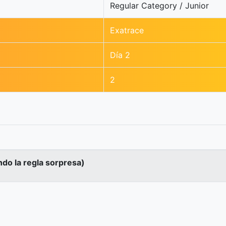
Regular Category / Junior
Exatrace
Día 2
2
ndo la regla sorpresa)