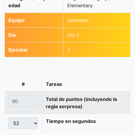
edad
Elementary
Equipo
Geniuses
Día
Día 2
Ejecutar
2
#
Tareas
Total de puntos (incluyendo la
regla sorpresa)
Tiempo en segundos