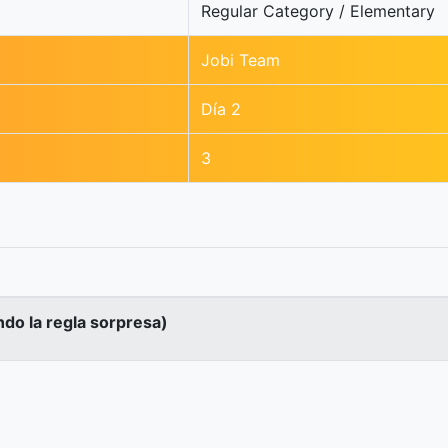
Regular Category / Elementary
Jobi Team
Día 2
3
ndo la regla sorpresa)