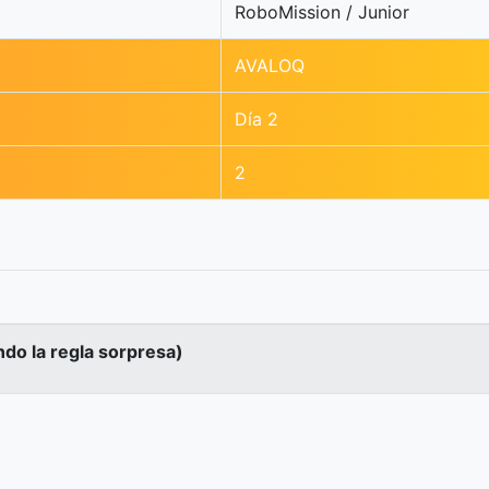
RoboMission / Junior
AVALOQ
Día 2
2
ndo la regla sorpresa)