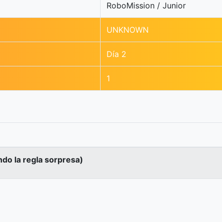
RoboMission / Junior
UNKNOWN
Día 2
1
ndo la regla sorpresa)