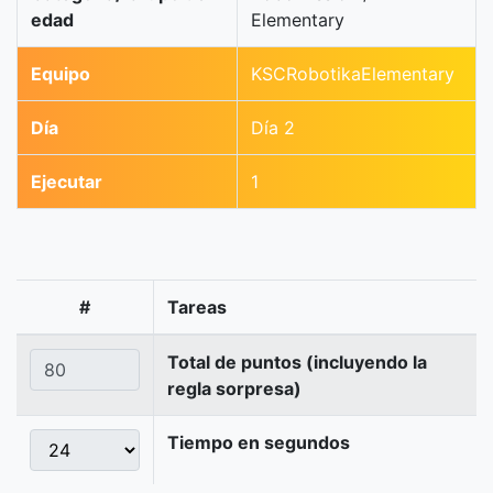
edad
Elementary
Equipo
KSCRobotikaElementary
Día
Día 2
Ejecutar
1
#
Tareas
Total de puntos (incluyendo la
regla sorpresa)
Tiempo en segundos