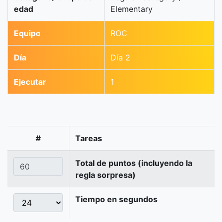
edad
Elementary
Equipo
ROC
Día
Día 2
Ejecutar
1
#
Tareas
Total de puntos (incluyendo la
regla sorpresa)
Tiempo en segundos