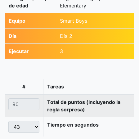
de edad
Elementary
Equipo
Smart Boys
Día
Día 2
Ejecutar
3
#
Tareas
Total de puntos (incluyendo la
regla sorpresa)
Tiempo en segundos