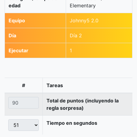
edad
Elementary
Equipo
Johnny5 2.0
Día
Día 2
Ejecutar
1
#
Tareas
Total de puntos (incluyendo la
regla sorpresa)
Tiempo en segundos