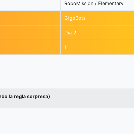
RoboMission / Elementary
GigoBots
Día 2
1
ndo la regla sorpresa)