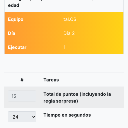
edad
Equipo
tal.OS
Día
Día 2
Ejecutar
1
#
Tareas
Total de puntos (incluyendo la
regla sorpresa)
Tiempo en segundos