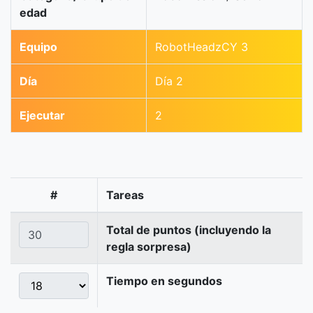
edad
Equipo
RobotHeadzCY 3
Día
Día 2
Ejecutar
2
#
Tareas
Total de puntos (incluyendo la
regla sorpresa)
Tiempo en segundos