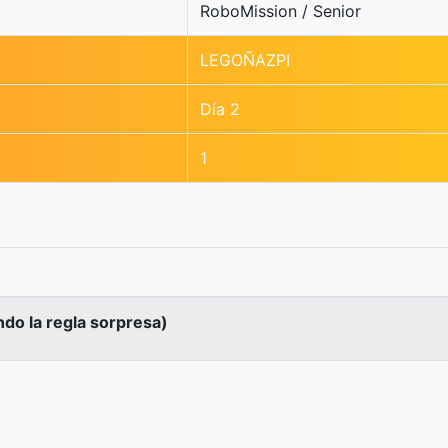
RoboMission / Senior
LEGOÑAZPI
Día 2
1
ndo la regla sorpresa)