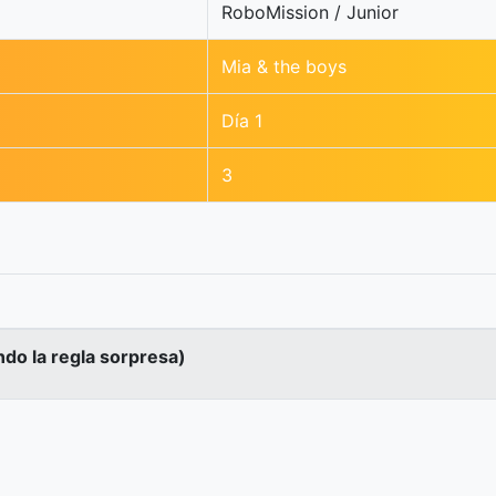
RoboMission / Junior
Mia & the boys
Día 1
3
ndo la regla sorpresa)