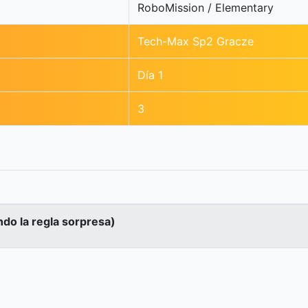
RoboMission / Elementary
Tech-Max Sp2 Gracze
Día 1
3
ndo la regla sorpresa)