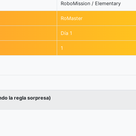
RoboMission / Elementary
RoMaster
Día 1
1
ndo la regla sorpresa)