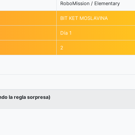
RoboMission / Elementary
BIT KET MOSLAVINA
Día 1
2
ndo la regla sorpresa)