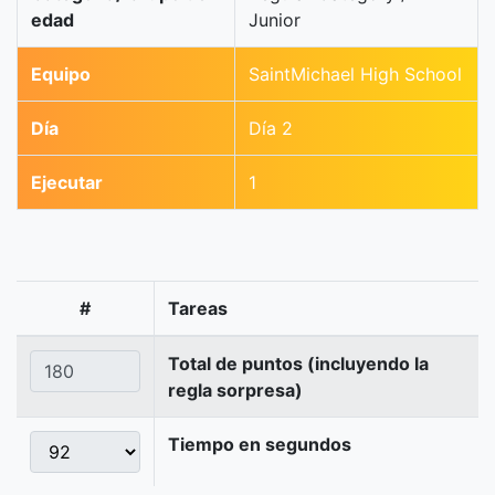
edad
Junior
Equipo
SaintMichael High School
Día
Día 2
Ejecutar
1
#
Tareas
Total de puntos (incluyendo la
regla sorpresa)
Tiempo en segundos