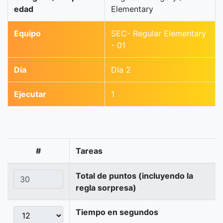
edad
Elementary
Equipo
SEC- Regular Elementary
- 01
Día
Día 2
Ejecutar
1
#
Tareas
Total de puntos (incluyendo la
regla sorpresa)
Tiempo en segundos