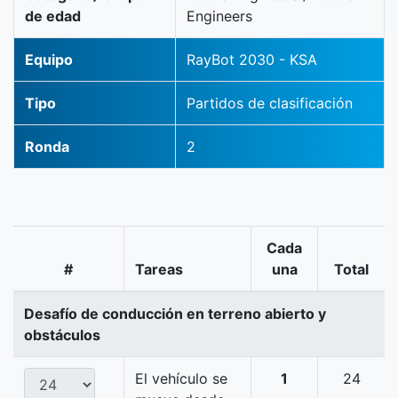
de edad
Engineers
Equipo
RayBot 2030 - KSA
Tipo
Partidos de clasificación
Ronda
2
Cada
#
Tareas
una
Total
Desafío de conducción en terreno abierto y
obstáculos
El vehículo se
1
24