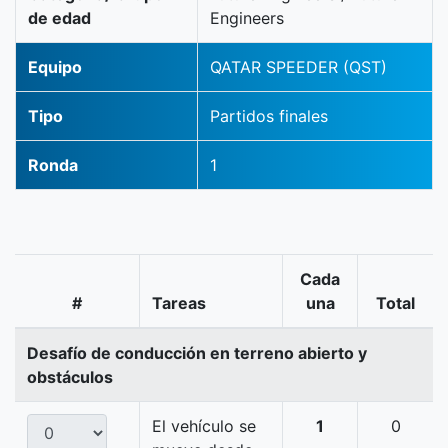
de edad
Engineers
Equipo
QATAR SPEEDER (QST)
Tipo
Partidos finales
Ronda
1
Cada
#
Tareas
una
Total
Desafío de conducción en terreno abierto y
obstáculos
El vehículo se
1
0