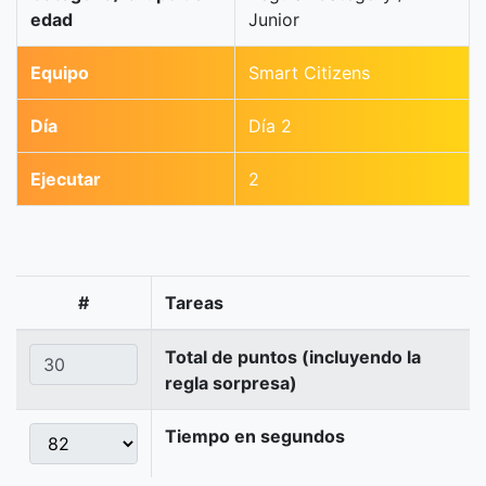
edad
Junior
Equipo
Smart Citizens
Día
Día 2
Ejecutar
2
#
Tareas
Total de puntos (incluyendo la
regla sorpresa)
Tiempo en segundos