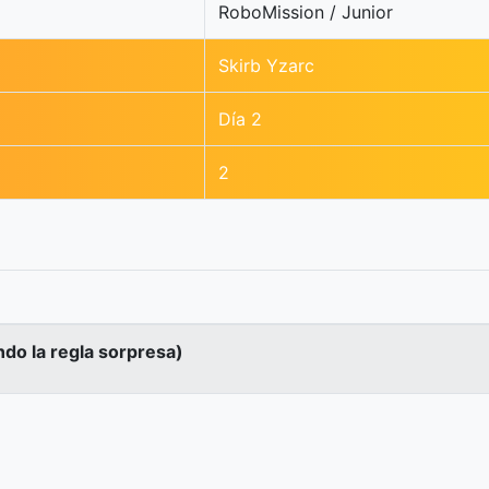
RoboMission / Junior
Skirb Yzarc
Día 2
2
ndo la regla sorpresa)