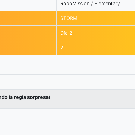
RoboMission / Elementary
STORM
Día 2
2
ndo la regla sorpresa)