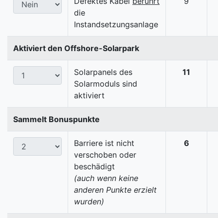
Defektes Kabel
berührt
9
die
Instandsetzungsanlage
Aktiviert den Offshore-Solarpark
Solarpanels des
11
Solarmoduls sind
aktiviert
Sammelt Bonuspunkte
Barriere ist nicht
6
verschoben oder
beschädigt
(auch wenn keine
anderen Punkte erzielt
wurden)