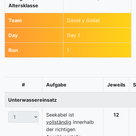
Altersklasse
Team
David y Goliat
Day
Day 1
Run
1
#
Aufgabe
Jeweils
Unterwassereinsatz
Seekabel ist
12
vollständig
innerhalb
der richtigen