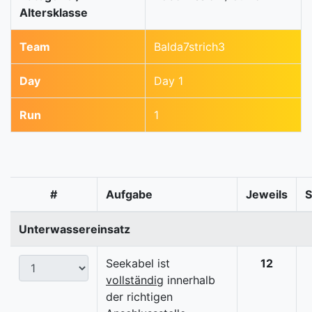
Altersklasse
Team
Balda7strich3
Day
Day 1
Run
1
#
Aufgabe
Jeweils
Unterwassereinsatz
Seekabel ist
12
vollständig
innerhalb
der richtigen