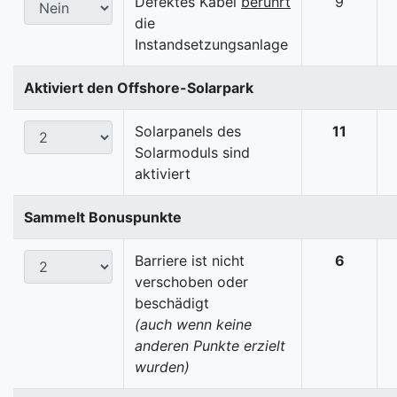
Defektes Kabel
berührt
9
die
Instandsetzungsanlage
Aktiviert den Offshore-Solarpark
Solarpanels des
11
Solarmoduls sind
aktiviert
Sammelt Bonuspunkte
Barriere ist nicht
6
verschoben oder
beschädigt
(auch wenn keine
anderen Punkte erzielt
wurden)