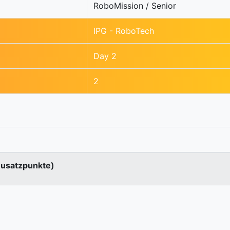
RoboMission / Senior
IPG - RoboTech
Day 2
2
Zusatzpunkte)