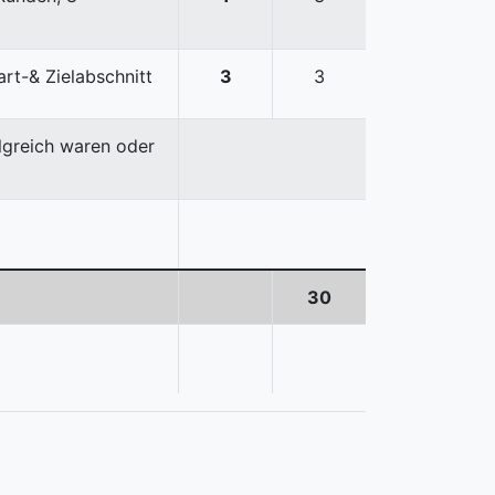
art-& Zielabschnitt
3
3
olgreich waren oder
30